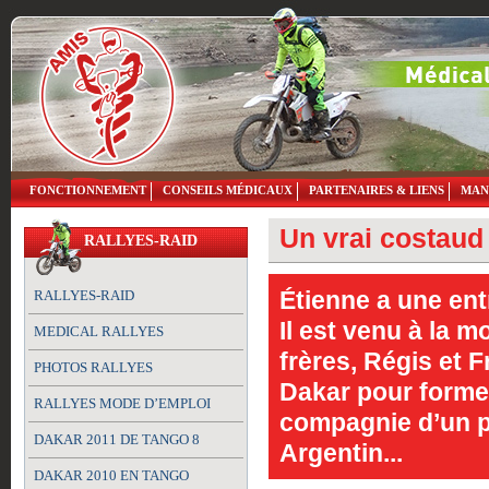
FONCTIONNEMENT
CONSEILS MÉDICAUX
PARTENAIRES & LIENS
MAN
Un vrai costaud
RALLYES-RAID
Étienne a une ent
RALLYES-RAID
Il est venu à la m
MEDICAL RALLYES
frères, Régis et F
PHOTOS RALLYES
Dakar pour former
RALLYES MODE D’EMPLOI
compagnie d’un pot
DAKAR 2011 DE TANGO 8
Argentin...
DAKAR 2010 EN TANGO