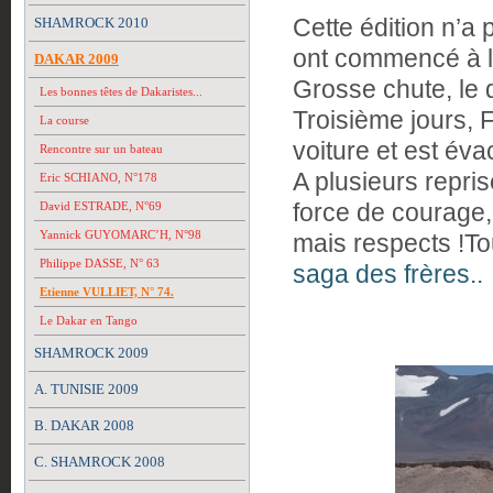
Cette édition n’a 
SHAMROCK 2010
ont commencé à l
DAKAR 2009
Grosse chute, le
Les bonnes têtes de Dakaristes...
Troisième jours,
La course
voiture et est éva
Rencontre sur un bateau
A plusieurs repri
Eric SCHIANO, N°178
force de courage,
David ESTRADE, N°69
Yannick GUYOMARC’H, N°98
mais respects !To
Philippe DASSE, N° 63
saga des frères..
Etienne VULLIET, N° 74.
Le Dakar en Tango
SHAMROCK 2009
A. TUNISIE 2009
B. DAKAR 2008
C. SHAMROCK 2008