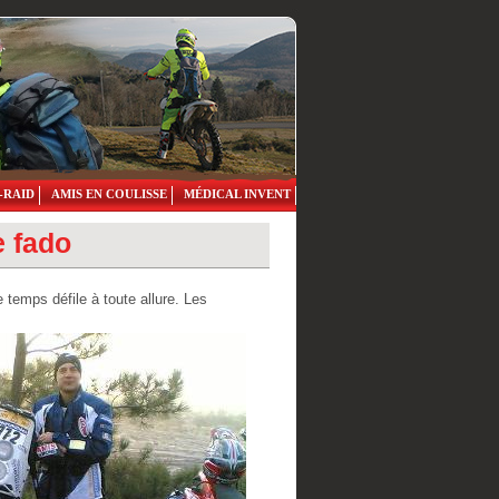
-RAID
AMIS EN COULISSE
MÉDICAL INVENT
e fado
 temps défile à toute allure. Les