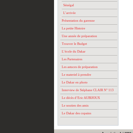
Sénégal
L’arrivée
Présentation du garenne
La petite Histoire
Une année de préparation
Trouver le Budget
L’école du Dakar
Les Partenaires
Les astuces de préparation
Le materiel à prendre
Le Dakar en photo
Interview de Stéphane CLAIR N° 113
Le décès d’Eric AUBIJOUX
Le soutien des amis
Le Dakar des copains