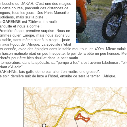
n bouche du DAKAR. C’est une des magies
e cette course, parcourir des distances de
ingues, tous les jours. Des Paris Marseille
uotidiens, mais sur la piste...
e GARENNE est 71ième
, il a roulé
ranquille et nous a confié :
Première étape, première surprise. Nous ne
ommes qu’en Europe, mais nous avons vu
u sable, sans même aller à la plage... juste
n avant-goût de l’Afrique. La spéciale n’était
as donnée, avec des épingles dans le sable mou tous les 400m. Mieux valait av
a liaison matinale était un peu frisquette, le poil de la bête un peu hériss
chetés pour être bien douillet dans le petit matin.
 température, dans la spéciale, sa "pompe à feu" s’est avérée fabuleuse : "elle
olant d’Aladin".
GARENNE, fais gaffe de ne pas aller t’en mettre une grosse".
e soir, dernière nuit de luxe à l’hôtel, ensuite ce sera le terrier, l’Afrique.