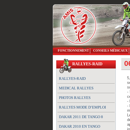
FONCTIONNEMENT
CONSEILS MÉDICAUX
0
RALLYES-RAID
5
RALLYES-RAID
s
s
MEDICAL RALLYES
-
c
PHOTOS RALLYES
-
-
RALLYES MODE D’EMPLOI
m
L
DAKAR 2011 DE TANGO 8
d
a
DAKAR 2010 EN TANGO
j