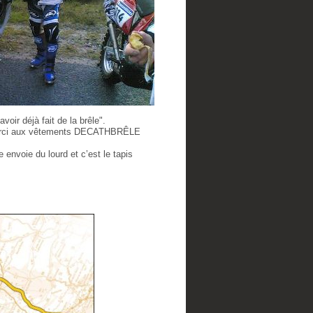
oir déjà fait de la brêle".
é. Merci aux vêtements DECATHBRÊLE
 envoie du lourd et c’est le tapis