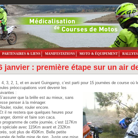
PARTENAIRES & LIENS
MANIFESTATIONS
MOTO & ÉQUIPEMENT
RALLYES
6 janvier : première étape sur un air d
, 4, 3, 2, 1, et en avant Guingamp, c’est parti pour 15 journées de
course où le
eules préoccupations vont devenir les
uivantes :
 S’assurer que la brêle est au mieux, sans
esse penser à la ménager.
 Rouler, rouler, rouler encore.
 Et il ne restera que quelques heures pour
anger, dormir et faire son caca.
e programme de cette journée, c’est 117Km
e spéciale avec 115Km avant et 232Km
près, soit plus de 450Km. Belle petite
ournée de brêle mine de rien. Juste une mise