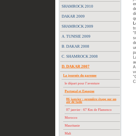
e
SHAMROCK 2010
d
d
DAKAR 2009
q
L
SHAMROCK 2009
t
"
A. TUNISIE 2009
s
d
B. DAKAR 2008
u
p
C. SHAMROCK 2008
L
a
D. DAKAR 2007
A
v
La journée du garenne
"
C
le départ pour l’aventure
Portugal et Espagne
06 janvier : première étape sur un
air de fado
07 janvier : 67 Km de Flamenco
Morocco
Mauritanie
Mali