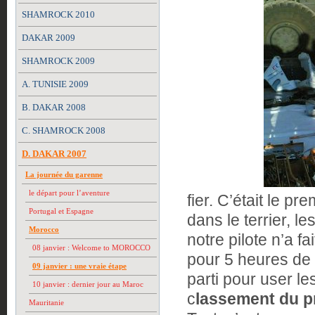
SHAMROCK 2010
DAKAR 2009
SHAMROCK 2009
A. TUNISIE 2009
B. DAKAR 2008
C. SHAMROCK 2008
D. DAKAR 2007
La journée du garenne
le départ pour l’aventure
fier. C’était le p
Portugal et Espagne
dans le terrier, l
Morocco
notre pilote n’a f
08 janvier : Welcome to MOROCCO
pour 5 heures de s
09 janvier : une vraie étape
parti pour user le
10 janvier : dernier jour au Maroc
c
lassement du p
Mauritanie