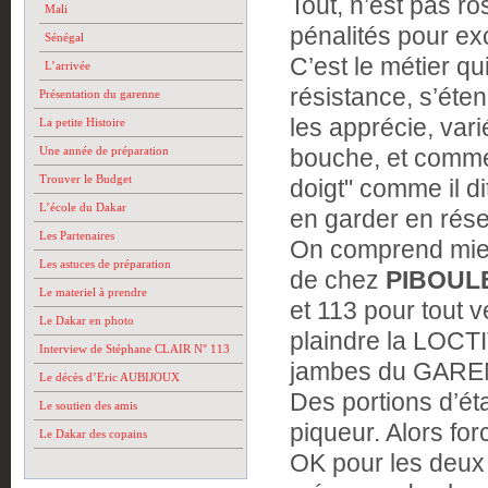
Tout, n’est pas 
Mali
pénalités pour e
Sénégal
C’est le métier qu
L’arrivée
résistance, s’ét
Présentation du garenne
les apprécie, var
La petite Histoire
Une année de préparation
bouche, et commenc
Trouver le Budget
doigt" comme il d
L’école du Dakar
en garder en rése
Les Partenaires
On comprend mieu
Les astuces de préparation
de chez
PIBOUL
Le materiel à prendre
et 113 pour tout v
Le Dakar en photo
plaindre la LOCTI
Interview de Stéphane CLAIR N° 113
jambes du GARENN
Le décès d’Eric AUBIJOUX
Des portions d’é
Le soutien des amis
piqueur. Alors for
Le Dakar des copains
OK pour les deu