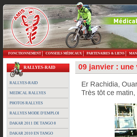
FONCTIONNEMENT
CONSEILS MÉDICAUX
PARTENAIRES & LIENS
MAN
09 janvier : une
RALLYES-RAID
Er Rachidia, Ouar
RALLYES-RAID
Très tôt
ce matin, 
MEDICAL RALLYES
PHOTOS RALLYES
RALLYES MODE D’EMPLOI
DAKAR 2011 DE TANGO 8
DAKAR 2010 EN TANGO