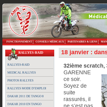
FONCTIONNEMENT
CONSEILS MÉDICAUX
PARTENAIRES & LIENS
MAN
18 janvier : dan
RALLYES-RAID
32ième scratch,
RALLYES-RAID
GARENNE
MEDICAL RALLYES
ce soir.
PHOTOS RALLYES
Soyez de
RALLYES MODE D’EMPLOI
suite
DAKAR 2011 DE TANGO 8
rassurés, il
DAKAR 2010 EN TANGO
ne s’est pas