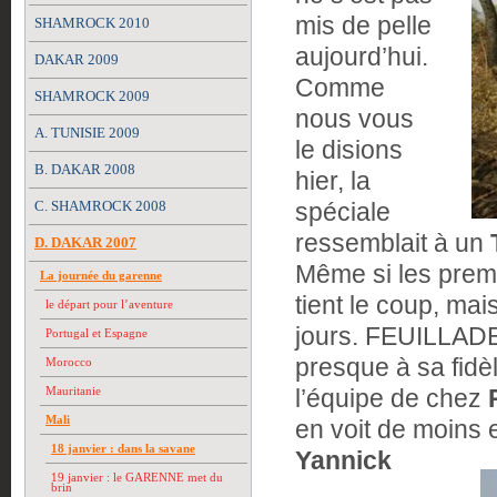
mis de pelle
SHAMROCK 2010
aujourd’hui.
DAKAR 2009
Comme
SHAMROCK 2009
nous vous
A. TUNISIE 2009
le disions
B. DAKAR 2008
hier, la
C. SHAMROCK 2008
spéciale
ressemblait à un
D. DAKAR 2007
Même si les prem
La journée du garenne
tient le coup, mai
le départ pour l’aventure
jours. FEUILLADE n
Portugal et Espagne
presque à sa fidèl
Morocco
Mauritanie
l’équipe de chez
Mali
en voit de moins e
18 janvier : dans la savane
Yannick
19 janvier : le GARENNE met du
brin