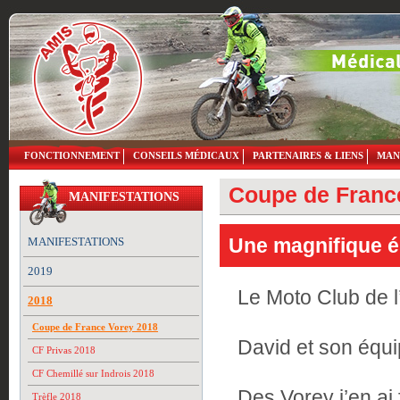
FONCTIONNEMENT
CONSEILS MÉDICAUX
PARTENAIRES & LIENS
MAN
Coupe de Franc
MANIFESTATIONS
Une magnifique ép
MANIFESTATIONS
2019
Le Moto Club de l
2018
Coupe de France Vorey 2018
David et son équi
CF Privas 2018
CF Chemillé sur Indrois 2018
Des Vorey j’en ai 
Trèfle 2018