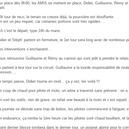
ur place dès 8h30, les AMIS se mettent en place, Didier, Guillaume, Rémy e
rti.
0h tour de reco, le terrain se creuse déjà, la poussière est étouffante.
n est un peu inquiet, car certaines portions sont très rapides….
1h c’est le départ, type 24h du mans.
idier et Stéph’ partent en fermeture, le 1er tour sera long avec de nombreux pil
es interventions s’enchainent…
ous retrouvons Guillaume et Rémy au camion qui sont prêt à prendre le relais
ls partent à leur tour sur le circuit, Guillaume a la lourde responsabilité de r
ression….
e temps passe, Didier tourne en rond… ça y est, les voilà !!!
n coup de chaud pour pilote et moto, un arbre a traversé sans prévenir : on a 
n sort les outils, rien de grave, on refait une beauté à la moto et c’est reparti
a journée se déroule sans trop de bobos, les pilotes commencent à fatiguer, et
n endurance, ça tombe la 1ère heure car les pilotes sont chaud bouillant, et la 
otre dernier blessé tombera dans le dernier tour, un poignet abimé pour le co