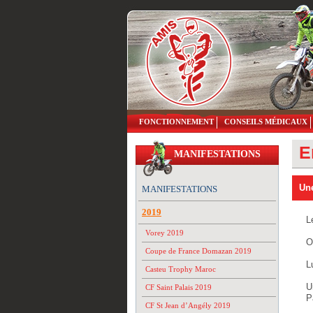
FONCTIONNEMENT
CONSEILS MÉDICAUX
E
MANIFESTATIONS
Une
MANIFESTATIONS
2019
L
Vorey 2019
O
Coupe de France Domazan 2019
L
Casteu Trophy Maroc
U
CF Saint Palais 2019
P
CF St Jean d’Angély 2019