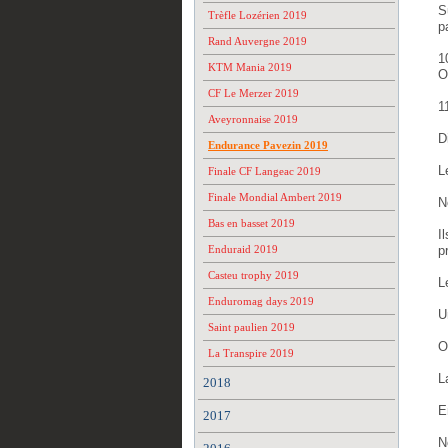
S
Trèfle Lozérien 2019
pa
Rand Auvergne 2019
1
KTM Mania 2019
O
CF Le Merzer 2019
1
Aveyronnaise 2019
D
Endurance Pavezin 2019
L
Finale CF Langeac 2019
Finale Mondial Ambert 2019
N
Bas en basset 2019
I
Enduraid 2019
p
Casteu trophy 2019
L
Enduromag days 2019
U
Saint paulien 2019
O
La Transpire 2019
L
2018
E
2017
N