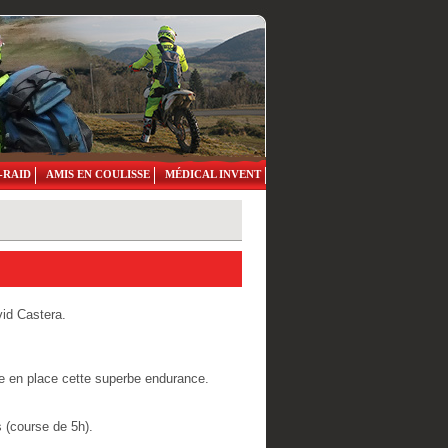
-RAID
AMIS EN COULISSE
MÉDICAL INVENT
vid Castera.
tre en place cette superbe endurance.
 (course de 5h).