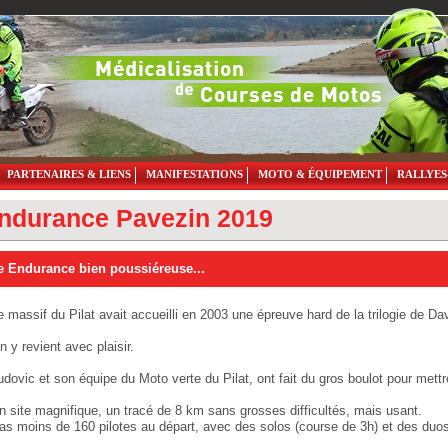
PARTENAIRES & LIENS
MANIFESTATIONS
MOTO & ÉQUIPEMENT
RALLYES
ndurance Pavezin 2019
 Endurance bien poussiéreuse...
e massif du Pilat avait accueilli en 2003 une épreuve hard de la trilogie de Da
n y revient avec plaisir.
udovic et son équipe du Moto verte du Pilat, ont fait du gros boulot pour met
n site magnifique, un tracé de 8 km sans grosses difficultés, mais usant.
as moins de 160 pilotes au départ, avec des solos (course de 3h) et des duos