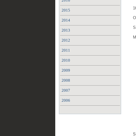
2016
1
2015
O
2014
S
2013
M
2012
2011
2010
2009
2008
2007
2006
S