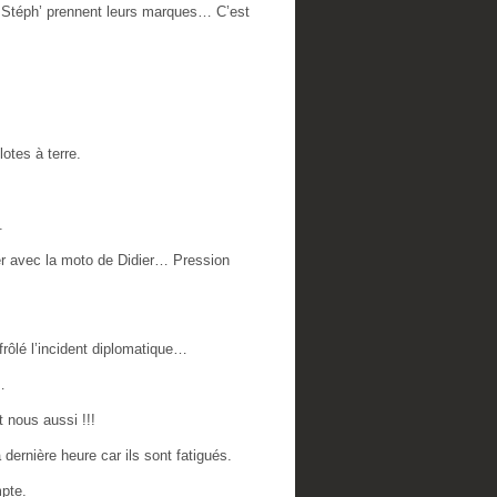
t Stéph’ prennent leurs marques… C’est
otes à terre.
.
ouler avec la moto de Didier… Pression
frôlé l’incident diplomatique…
…
 nous aussi !!!
dernière heure car ils sont fatigués.
mpte.