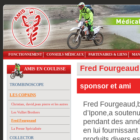
FONCTIONNEMENT
CONSEILS MÉDICAUX
PARTENAIRES & LIENS
MAN
Fred Fourgeaud
AMIS EN COULISSE
sponsor et ami
TROMBINOSCOPE
LES COPAINS
Fred Fourgeaud,
Christian, david,jean pierre et les autres
d’Ipone,a soutenu
Les Vulliet Brothers
pendant des ann
Fred Fourgeaud
en lui fournissant 
La Presse Spécialisée
produits divers,e
COLLECTOR