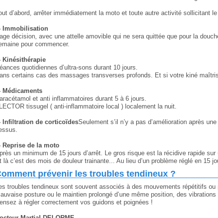
out d’abord, arrêter immédiatement la moto et toute autre activité sollicitant le
- Immobilisation
age décision, avec une attelle amovible qui ne sera quittée que pour la douch
emaine pour commencer.
- Kinésithérapie
éances quotidiennes d’ultra-sons durant 10 jours.
ans certains cas des massages transverses profonds. Et si votre kiné maîtris
- Médicaments
aracétamol et anti inflammatoires durant 5 à 6 jours.
LECTOR tissugel ( anti-inflammatoire local ) localement la nuit.
- Infiltration de corticoïdes
Seulement s’il n’y a pas d’amélioration après une
essus.
- Reprise de la moto
près un minimum de 15 jours d’arrêt. Le gros risque est la récidive rapide sur 
t là c’est des mois de douleur trainante... Au lieu d’un problème réglé en 15 jo
omment prévenir les troubles tendineux ?
es troubles tendineux sont souvent associés à des mouvements répétitifs ou p
auvaise posture ou le maintien prolongé d’une même position, des vibrations
ensez à régler correctement vos guidons et poignées !
octeur Martial DELORME