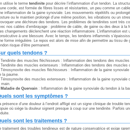
n utilise le terme
tendinite
pour décrire l’inflammation d’un tendon. La structu
’une corde, est formée de fibres lisses et résistantes, un peu comme un cab
ne inflammation de la gaine synoviale. Les mouvements répétitifs ou prolongé
osture ou le maintien prolongé d’une même position, les vibrations ou un str
rovoquer une déchirure des tendons. Les problèmes de tendinites sont très c
vec nos cables d’embrayage : problème de cable, de gaine ou des deux à la f
es changements déclenchent une réaction inflammatoire. L’inflammation est un
onsécutive à une blessure. Avec le temps, les tendons inflammés s’épaississ
ne forme irrégulière. Le repos est alors de mise afin de permettre au tissu de g
endon risque d’être permanent.
ur quels tendons ?
Tendinite des muscles fléchisseurs : Inflammation des tendons des muscles 
Tendinite des muscles extenseurs : Inflammation des tendons des muscles du
Ténosynovite des muscles fléchisseurs : Inflammation de la gaine synoviale 
e la paume.
Ténosynovite des muscles extenseurs : Inflammation de la gaine synoviale d
a main.
Maladie de Quervain
: Inflammation de la gaine synoviale du tendon à la b
uels sont les symptômes ?
a présence d’une douleur à l’endroit affligé est un signe clinique de trouble t
ppuie où siège la douleur signent presque à coup sur une tendinite. Parfois un
éduite.
uels sont les traitements ?
e traitement des troubles tendineux est de nature conservatrice et exige rarem