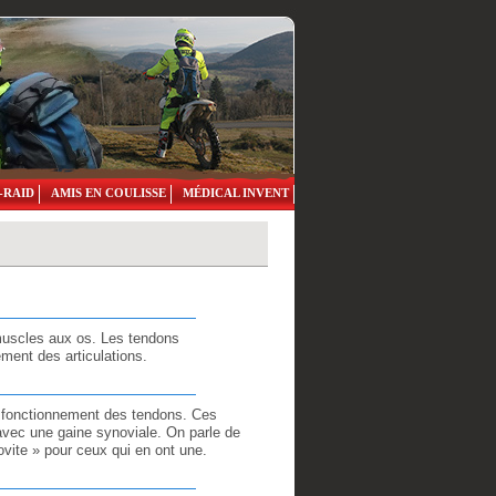
-RAID
AMIS EN COULISSE
MÉDICAL INVENT
 muscles aux os. Les tendons
ment des articulations.
s fonctionnement des tendons. Ces
avec une gaine synoviale. On parle de
ovite » pour ceux qui en ont une.