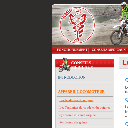
FONCTIONNEMENT
CONSEILS MÉDICAUX
L
CONSEILS
MÉDICAUX
INTRODUCTION
Q
L
APPAREIL LOCOMOTEUR
t
Q
Les tendinites du poignet
L
Les Tendinites du coude et du poignet
t
Syndrome du canal carpien
«
Syndrome des gaines
Q