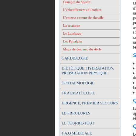
Crampes du Sportif
O
d
L’échauffement et l’enduro
u
L’entorse externe de cheville
p
p
La sciatique
a
C
Le Lumbago
c
Les Pubalgies
u
t
Maux de dos, mal du siècle
S
CARDIOLOGIE
DIÉTÉTIQUE, HYDRATATION,
PRÉPARATION PHYSIQUE
d
OPHTALMOLOGIE
l
TRAUMATOLOGIE
Q
URGENCE, PREMIER SECOURS
L
LES BRÛLURES
a
r
LE FOURRE-TOUT
Q
F.A.Q MÉDICALE
L