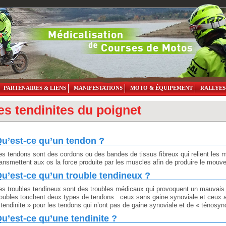
PARTENAIRES & LIENS
MANIFESTATIONS
MOTO & ÉQUIPEMENT
RALLYES
es tendinites du poignet
u’est-ce qu’un tendon ?
es tendons sont des cordons ou des bandes de tissus fibreux qui relient les
ransmettent aux os la force produite par les muscles afin de produire le mouve
u’est-ce qu’un trouble tendineux ?
es troubles tendineux sont des troubles médicaux qui provoquent un mauvai
roubles touchent deux types de tendons : ceux sans gaine synoviale et ceux 
 tendinite » pour les tendons qui n’ont pas de gaine synoviale et de « ténosyn
u’est-ce qu’une tendinite ?