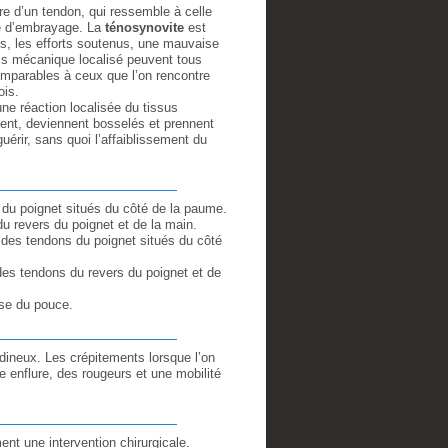
re d’un tendon, qui ressemble à celle
le d’embrayage. La
ténosynovite
est
s, les efforts soutenus, une mauvaise
ess mécanique localisé peuvent tous
omparables à ceux que l’on rencontre
ois.
e réaction localisée du tissus
ent, deviennent bosselés et prennent
uérir, sans quoi l’affaiblissement du
du poignet situés du côté de la paume.
 revers du poignet et de la main.
des tendons du poignet situés du côté
es tendons du revers du poignet et de
ase du pouce.
endineux. Les crépitements lorsque l’on
e enflure, des rougeurs et une mobilité
ent une intervention chirurgicale.