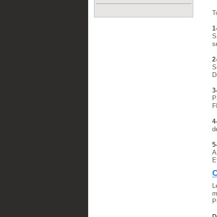
T
1
S
s
2
S
D
3
P
F
4
d
5
A
E
C
L
m
P
D