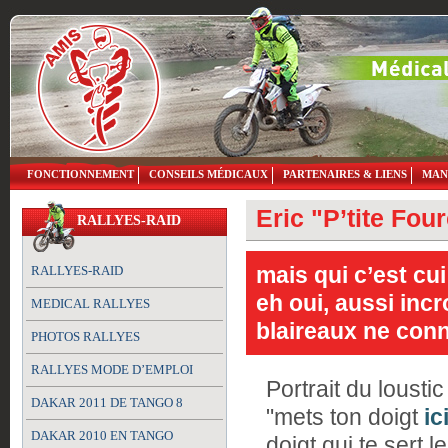
FONCTIONNEMENT
CONSEILS MÉDICAUX
PARTENAIRES & LIENS
MAN
Eric "P’tite Fo
RALLYES-RAID
mais qui c’est cui
RALLYES-RAID
eh oui, aussi inc
MEDICAL RALLYES
blaireaux ne con
PHOTOS RALLYES
RALLYES MODE D’EMPLOI
Portrait du lousti
DAKAR 2011 DE TANGO 8
"mets ton doigt
ic
DAKAR 2010 EN TANGO
doigt qui te sert 