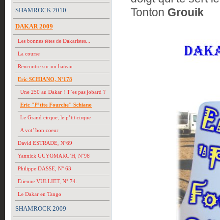
Tonton
Grouik
SHAMROCK 2010
DAKAR 2009
Les bonnes têtes de Dakaristes...
La course
Rencontre sur un bateau
Eric SCHIANO, N°178
Une 250 au Dakar ! T’es pas jobard ?
Eric "P’tite Fourche" Schiano
Le Grand cirque, le p’tit cirque
A vot’ bon coeur
David ESTRADE, N°69
Yannick GUYOMARC’H, N°98
Philippe DASSE, N° 63
Etienne VULLIET, N° 74.
Le Dakar en Tango
SHAMROCK 2009