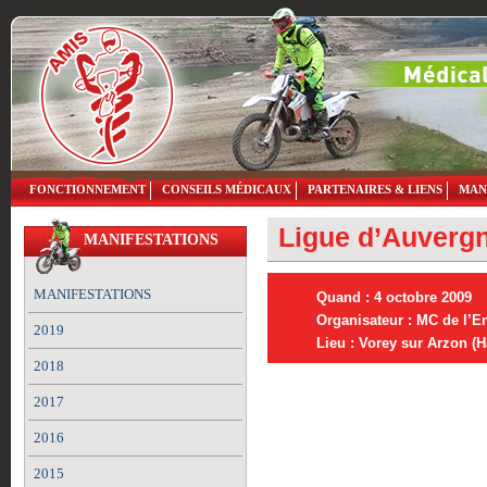
FONCTIONNEMENT
CONSEILS MÉDICAUX
PARTENAIRES & LIENS
MAN
Ligue d’Auvergn
MANIFESTATIONS
MANIFESTATIONS
Quand : 4 octobre 2009
Organisateur : MC de l’
2019
Lieu : Vorey sur Arzon (H
2018
2017
2016
2015