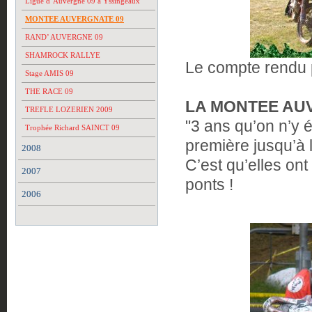
Ligue d’Auvergne 09 à Yssingeaux
MONTEE AUVERGNATE 09
RAND’ AUVERGNE 09
SHAMROCK RALLYE
Le compte rendu 
Stage AMIS 09
THE RACE 09
LA MONTEE AU
TREFLE LOZERIEN 2009
"3 ans qu’on n’y 
Trophée Richard SAINCT 09
première jusqu’à l
2008
C’est qu’elles ont
2007
ponts !
2006