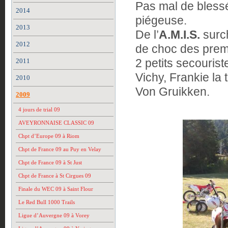
Pas mal de blessés
2014
piégeuse.
2013
De l’
A.M.I.S.
surch
2012
de choc des premi
2 petits secourist
2011
Vichy, Frankie la
2010
Von Gruikken.
2009
4 jours de trial 09
AVEYRONNAISE CLASSIC 09
Chpt d’Europe 09 à Riom
Chpt de France 09 au Puy en Velay
Chpt de France 09 à St Just
Chpt de France à St Cirgues 09
Finale du WEC 09 à Saint Flour
Le Red Bull 1000 Trails
Ligue d’Auvergne 09 à Vorey