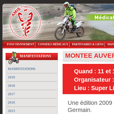
FONCTIONNEMENT
CONSEILS MÉDICAUX
PARTENAIRES & LIENS
MAN
MONTEE AUVE
MANIFESTATIONS
MANIFESTATIONS
Quand : 11 et 1
2019
Organisateur 
2018
Lieu : Super 
2017
Une édition 2009 
2016
Germain.
2015