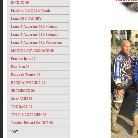
EN’DUO 08
Finale du WEC 08 à Mende
Ligue 08 à VAGNEY
Ligue d’Auvergne 08 à Mauriac
Ligue d’Auvergne 08 à Solignac
Ligue d’Auvergne 08 à Yssingeaux
MONTEE AUVERGNATE 08
Piste des lions 08
Raid Bleu 08
Rallye de Tunisie 08
RAND’AUVERGNE 08
SHAMROCK 08
Stage AMIS 08
THE RACE 08
TREFLE LOZERIEN 08
Trophée Richard SAINCT 08
2007