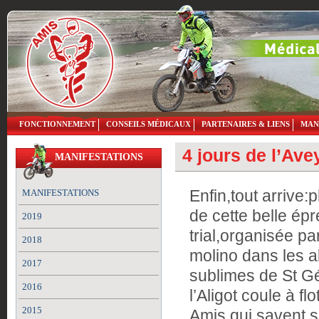
FONCTIONNEMENT
CONSEILS MÉDICAUX
PARTENAIRES & LIENS
MAN
4 jours de l’Ave
MANIFESTATIONS
Enfin,tout arrive:
MANIFESTATIONS
de cette belle ép
2019
trial,organisée pa
2018
molino dans les a
2017
sublimes de St Gé
2016
l’Aligot coule à flo
2015
Amis qui savent s