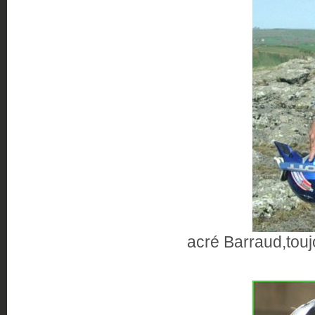
acré Barraud,toujo