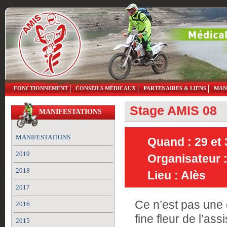
FONCTIONNEMENT
CONSEILS MÉDICAUX
PARTENAIRES & LIENS
MAN
Stage AMIS 08
MANIFESTATIONS
MANIFESTATIONS
Quand : 29 et
2019
Organisateur 
2018
Lieu : Alès
2017
Ce n’est pas une 
2016
fine fleur de l’as
2015