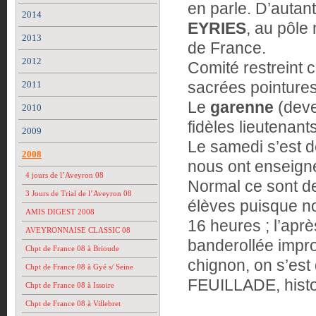
en parle. D’autan
2014
EYRIES
, au pôle
2013
de France.
2012
Comité restreint 
sacrées pointures
2011
Le
garenne
(deve
2010
fidèles lieutenants
2009
Le samedi s’est d
2008
nous ont enseign
4 jours de l’Aveyron 08
Normal ce sont d
3 Jours de Trial de l’Aveyron 08
élèves puisque n
AMIS DIGEST 2008
16 heures ; l’aprè
AVEYRONNAISE CLASSIC 08
banderollée impr
Chpt de France 08 à Brioude
chignon, on s’est
Chpt de France 08 à Gyé s/ Seine
FEUILLADE, histoi
Chpt de France 08 à Issoire
Chpt de France 08 à Villebret