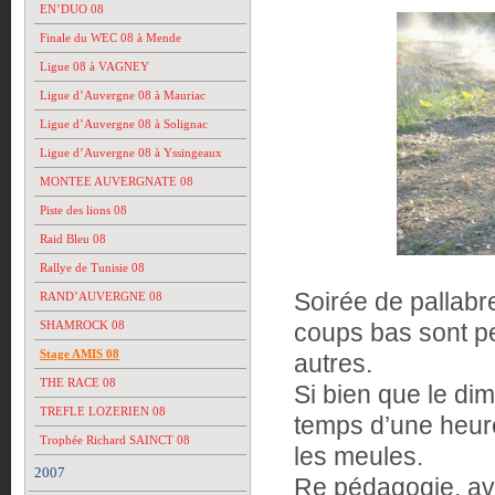
EN’DUO 08
Finale du WEC 08 à Mende
Ligue 08 à VAGNEY
Ligue d’Auvergne 08 à Mauriac
Ligue d’Auvergne 08 à Solignac
Ligue d’Auvergne 08 à Yssingeaux
MONTEE AUVERGNATE 08
Piste des lions 08
Raid Bleu 08
Rallye de Tunisie 08
Soirée de pallabr
RAND’AUVERGNE 08
SHAMROCK 08
coups bas sont pe
Stage AMIS 08
autres.
THE RACE 08
Si bien que le di
TREFLE LOZERIEN 08
temps d’une heure
Trophée Richard SAINCT 08
les meules.
2007
Re pédagogie, av