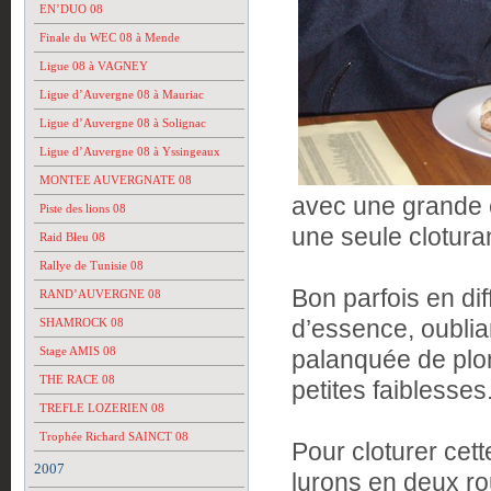
EN’DUO 08
Finale du WEC 08 à Mende
Ligue 08 à VAGNEY
Ligue d’Auvergne 08 à Mauriac
Ligue d’Auvergne 08 à Solignac
Ligue d’Auvergne 08 à Yssingeaux
MONTEE AUVERGNATE 08
avec une grande éq
Piste des lions 08
une seule cloturan
Raid Bleu 08
Rallye de Tunisie 08
Bon parfois en diff
RAND’AUVERGNE 08
d’essence, oubli
SHAMROCK 08
Stage AMIS 08
palanquée de plon
THE RACE 08
petites faiblesses
TREFLE LOZERIEN 08
Trophée Richard SAINCT 08
Pour cloturer cett
2007
lurons en deux ro