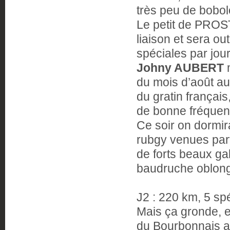
très peu de bobol
Le petit de PROS
liaison et sera ou
spéciales par jour
Johny AUBERT
m
du mois d’août au
du gratin françai
de bonne fréquent
Ce soir on dormi
rubgy venues parf
de forts beaux gab
baudruche oblongu
J2 : 220 km, 5 sp
Mais ça gronde, et
du Bourbonnais a