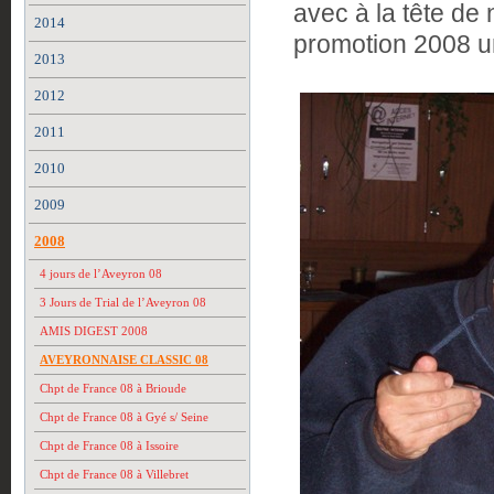
avec à la tête de 
2014
promotion 2008 u
2013
2012
2011
2010
2009
2008
4 jours de l’Aveyron 08
3 Jours de Trial de l’Aveyron 08
AMIS DIGEST 2008
AVEYRONNAISE CLASSIC 08
Chpt de France 08 à Brioude
Chpt de France 08 à Gyé s/ Seine
Chpt de France 08 à Issoire
Chpt de France 08 à Villebret