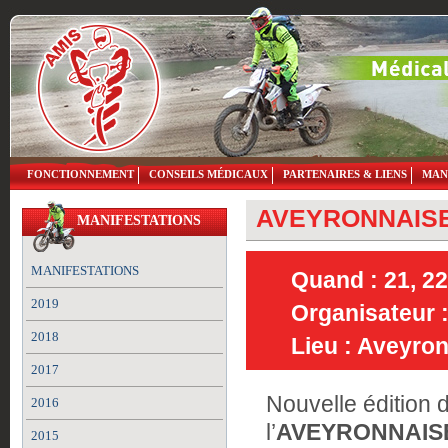
FONCTIONNEMENT
CONSEILS MÉDICAUX
PARTENAIRES & LIENS
MAN
AVEYRONNAISE
MANIFESTATIONS
MANIFESTATIONS
Quand : 21, 22
2019
Organisateur 
2018
Lieu : Aveyro
2017
Nouvelle édition 
2016
l’
AVEYRONNAIS
2015