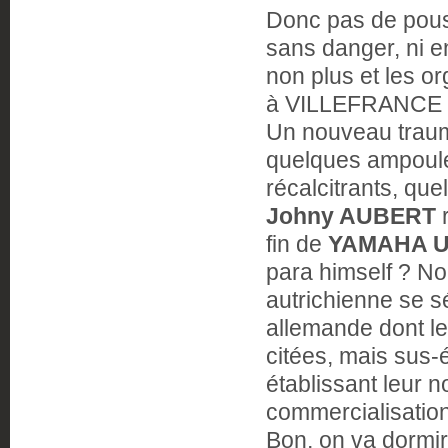
Donc pas de pouss
sans danger, ni e
non plus et les 
à VILLEFRANCE 
Un nouveau traum
quelques ampoule
récalcitrants, que
Johny AUBERT
r
fin de
YAMAHA 
para himself ? No
autrichienne se s
allemande dont le
citées, mais sus
établissant leur 
commercialisation
Bon, on va dormir