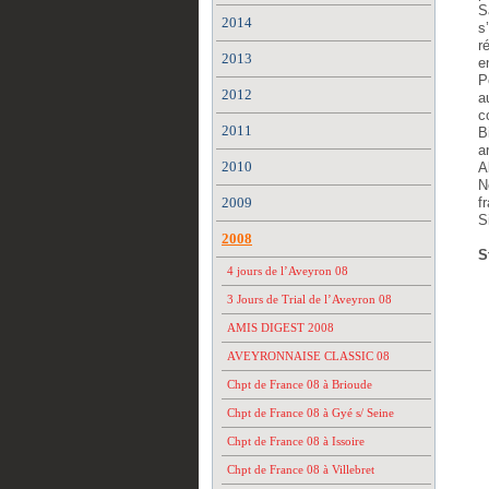
S
2014
s
r
2013
e
P
2012
a
c
2011
B
a
2010
A
N
2009
f
S
2008
S
4 jours de l’Aveyron 08
3 Jours de Trial de l’Aveyron 08
AMIS DIGEST 2008
AVEYRONNAISE CLASSIC 08
Chpt de France 08 à Brioude
Chpt de France 08 à Gyé s/ Seine
Chpt de France 08 à Issoire
Chpt de France 08 à Villebret