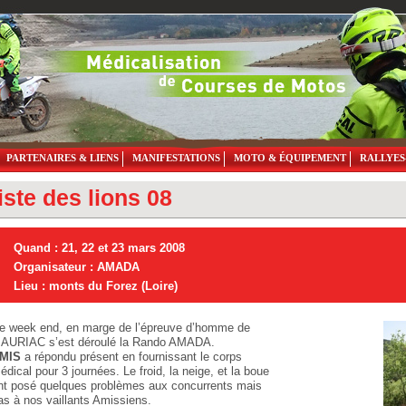
PARTENAIRES & LIENS
MANIFESTATIONS
MOTO & ÉQUIPEMENT
RALLYES
iste des lions 08
Quand : 21, 22 et 23 mars 2008
Organisateur : AMADA
Lieu : monts du Forez (Loire)
e week end, en marge de l’épreuve d’homme de
AURIAC s’est déroulé la Rando AMADA.
MIS
a répondu présent en fournissant le corps
édical pour 3 journées. Le froid, la neige, et la boue
nt posé quelques problèmes aux concurrents mais
as à nos vaillants Amissiens.