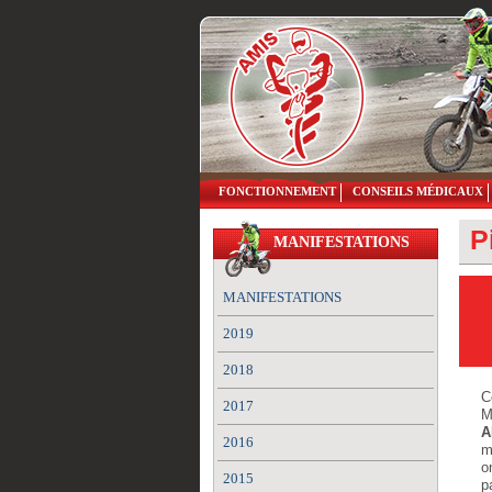
FONCTIONNEMENT
CONSEILS MÉDICAUX
P
MANIFESTATIONS
MANIFESTATIONS
2019
2018
C
2017
M
A
2016
m
o
2015
p