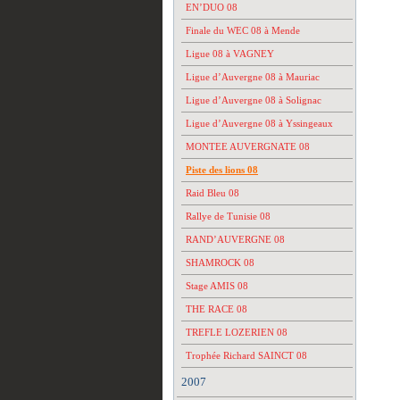
EN’DUO 08
Finale du WEC 08 à Mende
Ligue 08 à VAGNEY
Ligue d’Auvergne 08 à Mauriac
Ligue d’Auvergne 08 à Solignac
Ligue d’Auvergne 08 à Yssingeaux
MONTEE AUVERGNATE 08
Piste des lions 08
Raid Bleu 08
Rallye de Tunisie 08
RAND’AUVERGNE 08
SHAMROCK 08
Stage AMIS 08
THE RACE 08
TREFLE LOZERIEN 08
Trophée Richard SAINCT 08
2007