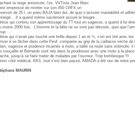
achant la neige annoncée, l’ex. VVTiste Jean Marc
’est empressé de monter sur son 450 CRFX un
éservoir de 25 l, un pneu BAJA bien dur, de quoi s’assurer maniabilité et adhér
nneigé….Il a quand même sacrément assuré le bougre…
étrus qui continu son apprentissage du TT tout en sagesse, a quand à lui ét
u moins 2000 fois…L’homme et la bête ne se sont pas blessés, quoi que l’amo
oup….
ibine qui n’avait pas touché une brêle depuis 1 an et ½, s’en est tiré avec le
rriver à se lâcher dans cette Peuf, comparée au grip de la caillasse sèche de 
lain, sagesse et prudence incarnés à moto, a taillé sa route sans esbroufe, il 
o souçaille et Bernardo sont nés dans la poudreuse avec une moto à la place d
raiche, jusqu’à se faire traiter de malades par l’ouvreur. Trop bombesque !!!
inon côté médical, RAS, tout s’est bien passé, AMADA a été ravi de notre pre
téphane MAURIN