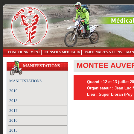
FONCTIONNEMENT
CONSEILS MÉDICAUX
PARTENAIRES & LIENS
MAN
MONTEE AUVE
MANIFESTATIONS
MANIFESTATIONS
Quand : 12 et 13 juillet 2
Organisateur : Jean Luc
2019
Lieu : Super Lioran (Puy
2018
2017
2016
2015