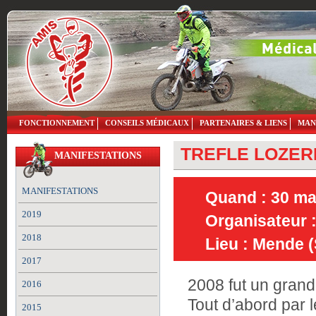
FONCTIONNEMENT
CONSEILS MÉDICAUX
PARTENAIRES & LIENS
MAN
TREFLE LOZERI
MANIFESTATIONS
MANIFESTATIONS
Quand : 30 mai
2019
Organisateur 
2018
Lieu : Mende (
2017
2008 fut un gran
2016
Tout d’abord par
2015