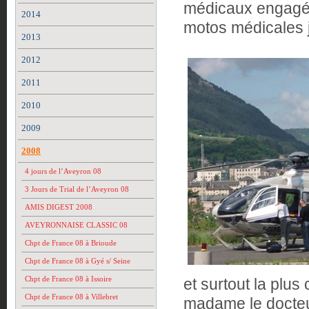
médicaux engagé
2014
motos médicales 
2013
2012
2011
2010
2009
2008
4 jours de l’Aveyron 08
3 Jours de Trial de l’Aveyron 08
AMIS DIGEST 2008
AVEYRONNAISE CLASSIC 08
Chpt de France 08 à Brioude
Chpt de France 08 à Gyé s/ Seine
Chpt de France 08 à Issoire
et surtout la plu
Chpt de France 08 à Villebret
madame le docte