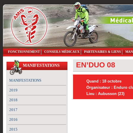
FONCTIONNEMENT
CONSEILS MÉDICAUX
PARTENAIRES & LIENS
MAN
EN’DUO 08
MANIFESTATIONS
MANIFESTATIONS
Quand : 18 octobre
Organisateur : Enduro c
2019
Lieu : Aubusson (23)
2018
2017
2016
2015